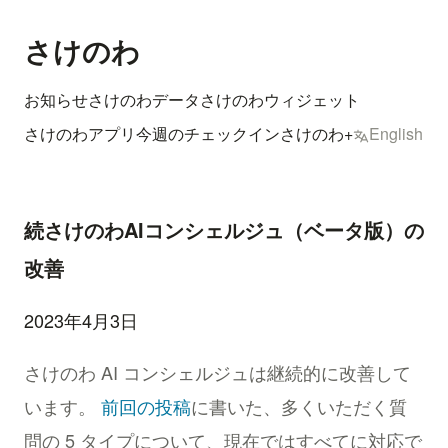
さけのわ
お知らせ
さけのわデータ
さけのわウィジェット
さけのわアプリ
今週のチェックイン
さけのわ+
English
続さけのわAIコンシェルジュ（ベータ版）の
改善
2023年4月3日
さけのわ AI コンシェルジュは継続的に改善して
います。
前回の投稿
に書いた、多くいただく質
問の 5 タイプについて、現在ではすべてに対応で